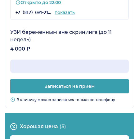
Открыто до 22:00
поставить прививку и сдать нужные анализы,
кстати, в процедурном очень аккуратно берут
показать
+7 (812) 604-21-51
кровь из вены малышам. В общем, хорошая
детская клиника с достойным сервисом.
УЗИ беременным вне скрининга (до 11
недель)
4 000 ₽
Записаться на прием
В клинику можно записаться только по телефону
Хорошая цена
(5)