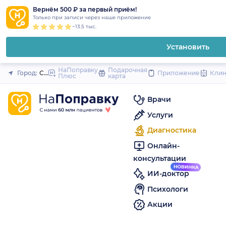
1
2
3
4
5
to
Вернём 500 ₽ за первый приём!
Закрыть
Только при записи через наше приложение
content
~13.5 тыс.
Установить
НаПоправку
Подарочная
Город:
Санкт-Петербург
Приложение
Кли
Плюс
карта
Врачи
Услуги
Диагностика
Онлайн-
консультации
ИИ-доктор
Психологи
Акции