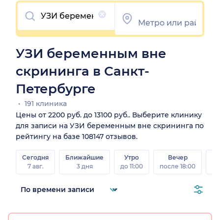
Очистить
УЗИ беременным вне
скрининга в Санкт-
Петербурге
191 клиника
Цены от 2200 руб. до 13100 руб.. Выберите клинику
для записи на УЗИ беременным вне скрининга по
рейтингу на базе 108147 отзывов.
Сегодня
Ближайшие
Утро
Вечер
В
7 авг.
3 дня
до 11:00
после 18:00
8 а