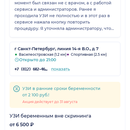
момент был связан не с врачом, а с работой
сервиса и администраторов. Ранее я
проходила УЗИ не полностью и в этот раз в
сервисе нажала кнопку повторить
процедуру. Я уточняла администратору, что
нужно именно определенное УЗИ, но мы
друг друга не до конца поняли, и в итоге мне
сделали полное УЗИ малого таза, то есть
г Санкт-Петербург, линия 14-я В.О., д 7
другую процедуру. Я оплатила, так как
Василеостровская (1.2 км)
Спортивная (2.5 км)
Открыто до 21:00
обследование уже было проведено, но
момент был не очень приятный. В остальном
показать
+7 (812) 602-46-34
к клинике претензий нет, общее
впечатление хорошее, пять баллов.
УЗИ в ранние сроки беременности
от 2 100 руб.!
Акция действует до 31 августа
УЗИ беременным вне скрининга
от 6 500 ₽