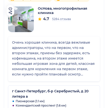
ОсНова, многопрофильная
клиника
4.7
5284 отзыва
Очень хорошая клиника, всегда вежливые
администраторы, что на первом, что на
втором этажах, приемы без задержек, есть
кофемашина, на втором этаже имеется
небольшая игровая зона для детей, классная
комната для кормления на первом этаже,
если нужно пройти плановый осмотр
специалистов, все возможно сделать в один
день, мы так проходили осмотр в месяц,
прошли всех врачей за один день и
г Санкт-Петербург, б-р Серебристый, д 20
достаточно быстро, сейчас нас ждёт
литера а
плановый осмотр в год, тоже планируем все
Пионерская (1.1 км)
Комендантский проспект (1.6 км)
сделать за один день. Есть возможность