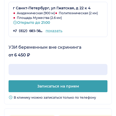
узи. Неоднократно сдавала там кровь,тоже
все отлично проходило.
г Санкт-Петербург, ул Гжатская, д 22 к 4
Академическая (900 м)
Политехническая (2 км)
Площадь Мужества (2.6 км)
Открыто до 21:00
показать
+7 (812) 603-50-02
УЗИ беременным вне скрининга
от 6 450 ₽
Записаться на прием
В клинику можно записаться только по телефону