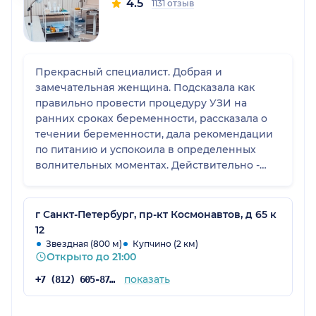
4.5
1131 отзыв
Прекрасный специалист. Добрая и
замечательная женщина. Подсказала как
правильно провести процедуру УЗИ на
ранних сроках беременности, рассказала о
течении беременности, дала рекомендации
по питанию и успокоила в определенных
волнительных моментах. Действительно -
выдохнула и успокоилась. В клинике
достаточно уютно. В холле удобный диван.
Комфортная туалетная комната.
г Санкт-Петербург, пр-кт Космонавтов, д 65 к
12
Звездная (800 м)
Купчино (2 км)
Открыто до 21:00
показать
+7 (812) 605-87-84