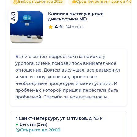
Выбор пациентов 2025
Средний рейтинг врачей 4.6
Клиника молекулярной
диагностики МD
4.6
141 отзыв
Были с сыном подростком на приеме у
уролога. Очень понравилось внимательное
отношение. Доктор выслушал, все разъяснил
и мне и сыну, успокоил, провел все
необходимые процедуры и манипуляции. И
проблема с которой пришли перестала быть
проблемой. Спасибо за компетентное и
внимательное отношение. Прекрасная
клиника, где работают профессионалы с
человеческим отношением к пациентам.
г Санкт-Петербург, ул Оптиков, д 45 к 1
Беговая (2 км)
Открыто до 20:00