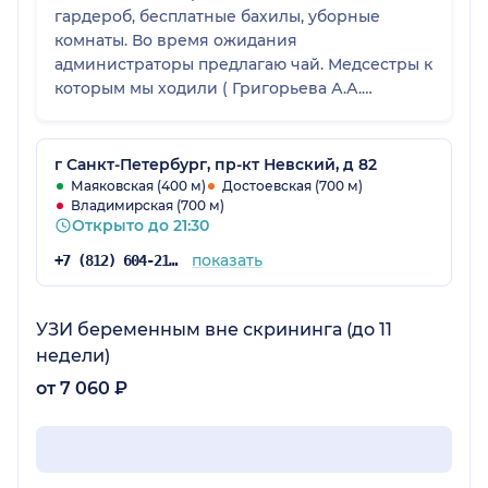
гардероб, бесплатные бахилы, уборные
комнаты. Во время ожидания
администраторы предлагаю чай. Медсестры к
которым мы ходили ( Григорьева А.А.
Чорненко Я.И.) внимательные и аккуратные.
Все анализы присылают мне на почту в
течении нескольких дней. Единственное что
г Санкт-Петербург, пр-кт Невский, д 82
клиника очень дорогая. Цены для людей с
Маяковская (400 м)
Достоевская (700 м)
Владимирская (700 м)
достатком выше среднего.
Открыто до 21:30
показать
+7 (812) 604-21-60
УЗИ беременным вне скрининга (до 11
недели)
от 7 060 ₽